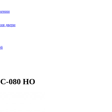
ожении
ния двери
ей
DC-080 HO