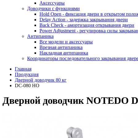
Аксессуары
Доводчики с функциями
Hold Open - фиксация двери в открытом пол
Delay Action - задержка закрывания двери
Back Check - амортизация открывания двери
Power Adjustment - регулировка силы закрыва
Антипаника
Все модели и аксессуары
Врезная антипаника
Накладная антипаника
Координаторы последовательного закрывания двер
Главная
Продукция
Дверной доводчик 80 кг
DC-080 HO
Дверной доводчик NOTEDO 