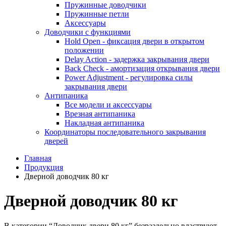
Пружинные доводчики
Пружинные петли
Аксессуары
Доводчики с функциями
Hold Open - фиксация двери в открытом
положении
Delay Action - задержка закрывания двери
Back Check - амортизация открывания двери
Power Adjustment - регулировка силы
закрывания двери
Антипаника
Все модели и аксессуары
Врезная антипаника
Накладная антипаника
Координаторы последовательного закрывания
дверей
Главная
Продукция
Дверной доводчик 80 кг
Дверной доводчик 80 кг
В категории “Доводчик двери 80 кг” безраздельно властвуют