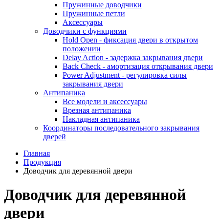
Пружинные доводчики
Пружинные петли
Аксессуары
Доводчики с функциями
Hold Open - фиксация двери в открытом
положении
Delay Action - задержка закрывания двери
Back Check - амортизация открывания двери
Power Adjustment - регулировка силы
закрывания двери
Антипаника
Все модели и аксессуары
Врезная антипаника
Накладная антипаника
Координаторы последовательного закрывания
дверей
Главная
Продукция
Доводчик для деревянной двери
Доводчик для деревянной
двери