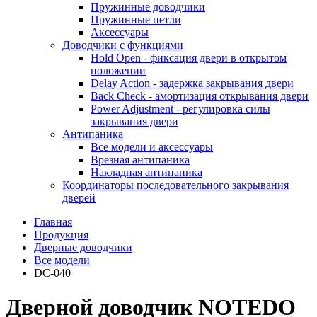
Пружинные доводчики
Пружинные петли
Аксессуары
Доводчики с функциями
Hold Open - фиксация двери в открытом
положении
Delay Action - задержка закрывания двери
Back Check - амортизация открывания двери
Power Adjustment - регулировка силы
закрывания двери
Антипаника
Все модели и аксессуары
Врезная антипаника
Накладная антипаника
Координаторы последовательного закрывания
дверей
Главная
Продукция
Дверные доводчики
Все модели
DC-040
Дверной доводчик NOTEDO