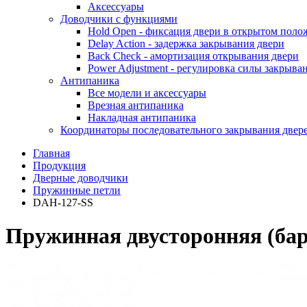
Аксессуары
Доводчики с функциями
Hold Open - фиксация двери в открытом пол
Delay Action - задержка закрывания двери
Back Check - амортизация открывания двери
Power Adjustment - регулировка силы закрыва
Антипаника
Все модели и аксессуары
Врезная антипаника
Накладная антипаника
Координаторы последовательного закрывания двер
Главная
Продукция
Дверные доводчики
Пружинные петли
DAH-127-SS
Пружинная двусторонняя (бар