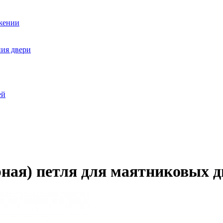
ожении
ния двери
ей
ная) петля для маятниковых 