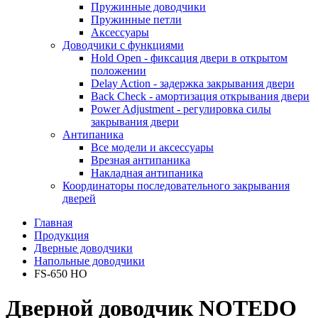
Пружинные доводчики
Пружинные петли
Аксессуары
Доводчики с функциями
Hold Open - фиксация двери в открытом
положении
Delay Action - задержка закрывания двери
Back Check - амортизация открывания двери
Power Adjustment - регулировка силы
закрывания двери
Антипаника
Все модели и аксессуары
Врезная антипаника
Накладная антипаника
Координаторы последовательного закрывания
дверей
Главная
Продукция
Дверные доводчики
Напольные доводчики
FS-650 HO
Дверной доводчик NOTEDO