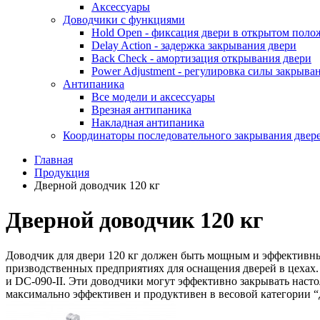
Аксессуары
Доводчики с функциями
Hold Open - фиксация двери в открытом пол
Delay Action - задержка закрывания двери
Back Check - амортизация открывания двери
Power Adjustment - регулировка силы закрыва
Антипаника
Все модели и аксессуары
Врезная антипаника
Накладная антипаника
Координаторы последовательного закрывания двер
Главная
Продукция
Дверной доводчик 120 кг
Дверной доводчик 120 кг
Доводчик для двери 120 кг должен быть мощным и эффективн
призводственных предприятиях для оснащения дверей в цехах. 
и DC-090-II. Эти доводчики могут эффективно закрывать насто
максимально эффективен и продуктивен в весовой категории “д