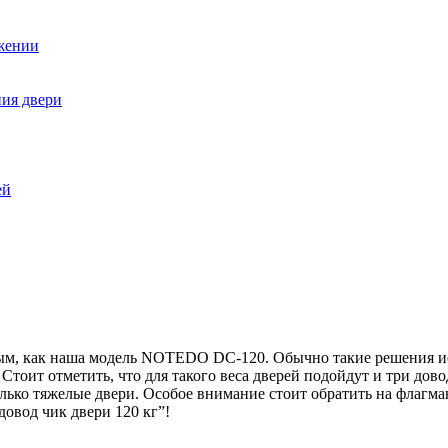
ожении
ния двери
ей
ым, как наша модель NOTEDO DC-120. Обычно такие решения ис
Стоит отметить, что для такого веса дверей подойдут и три до
лько тяжелые двери. Особое внимание стоит обратить на флагман
овод чик двери 120 кг”!